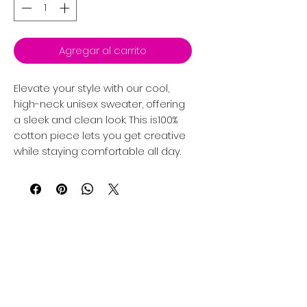
Agregar al carrito
Elevate your style with our cool,
high-neck unisex sweater, offering
a sleek and clean look. This is100%
cotton piece lets you get creative
while staying comfortable all day.
Política de privacidad
Mujer
Hombres
Política de devoluciones
Niños
Términos y condiciones