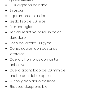
100% algodón peinado
Sirospun
Ligeramente elástico
tejido liso de 26 hilos
Pre-encogido
Teñido reactivo para un color
duradero.
Peso de la tela: 180 g/m²
Construcción con costuras
laterales
Cuello y hombros con cinta
adhesiva
Cuello acanalado de 20 mm de
ancho con doble aguja
Puños y dobladillo cosidos
Etiqueta desprendible
Lavar por el reverso con
detergentes neutros. No remojar,
exponer al sol y blanquear.