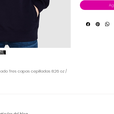
Ag
ado Tres capas cepilladas 8.26 oz /
rtículos del blog