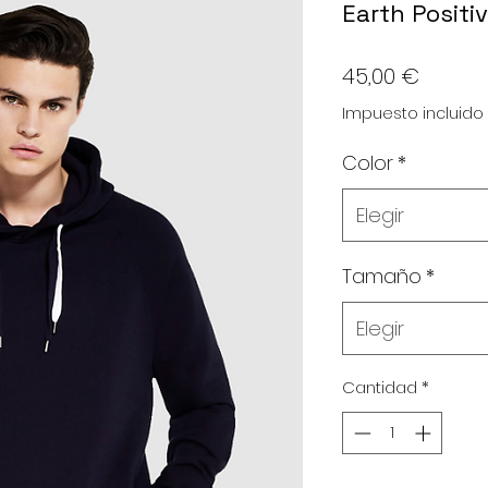
Earth Positi
Precio
45,00 €
Impuesto incluido
Color
*
Elegir
Tamaño
*
Elegir
Cantidad
*