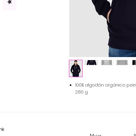
100% algodón orgánico pein
280 g
ink
Mujer
A