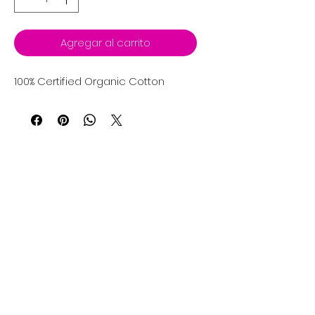
Agregar al carrito
100%
Certified Organic Cotton
Política de privacidad
Mujer
Hombres
Política de devoluciones
Niños
Términos y condiciones
Sostenibilidad
About Us
Política de envío
Blog Post