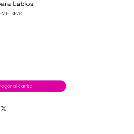
para Labios
1-MT-LSP78
regar al carrito