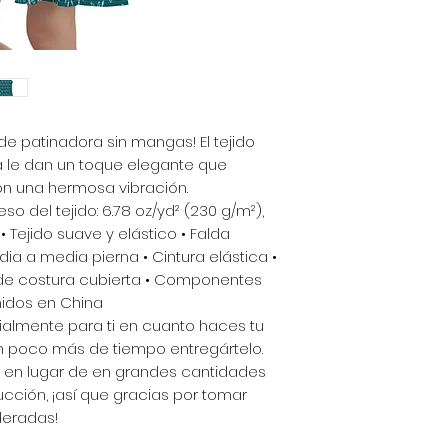
de patinadora sin mangas! El tejido
 le dan un toque elegante que
con una hermosa vibración.
eso del tejido: 6.78 oz/yd² (230 g/m²),
• Tejido suave y elástico • Falda
 a media pierna • Cintura elástica •
o de costura cubierta • Componentes
nidos en China
almente para ti en cuanto haces tu
un poco más de tiempo entregártelo.
en lugar de en grandes cantidades
cción, ¡así que gracias por tomar
deradas!