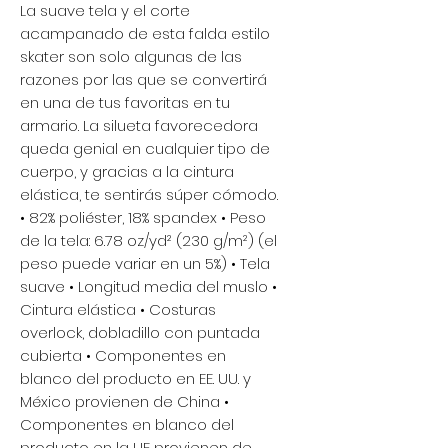
La suave tela y el corte
acampanado de esta falda estilo
skater son solo algunas de las
razones por las que se convertirá
en una de tus favoritas en tu
armario. La silueta favorecedora
queda genial en cualquier tipo de
cuerpo, y gracias a la cintura
elástica, te sentirás súper cómodo.
• 82% poliéster, 18% spandex • Peso
de la tela: 6.78 oz/yd² (230 g/m²) (el
peso puede variar en un 5%) • Tela
suave • Longitud media del muslo •
Cintura elástica • Costuras
overlock, dobladillo con puntada
cubierta • Componentes en
blanco del producto en EE. UU. y
México provienen de China •
Componentes en blanco del
producto en la UE provienen de