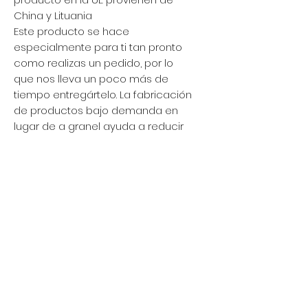
China y Lituania
Este producto se hace
especialmente para ti tan pronto
como realizas un pedido, por lo
que nos lleva un poco más de
tiempo entregártelo. La fabricación
de productos bajo demanda en
lugar de a granel ayuda a reducir
la sobreproducción, ¡así que
gracias por tomar decisiones de
compra reflexivas!
Política de privacidad
Mujer
Hombres
Política de devoluciones