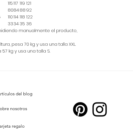
115
117
119
121
80
84
88
92
6
110
114
118
122
33
34
35
36
 midiendo manualmente el producto,
ura, pesa 70 kg y usa una talla XXL.
57 kg y usa una talla S.
rtículos del blog
obre nosotros
arjeta regalo