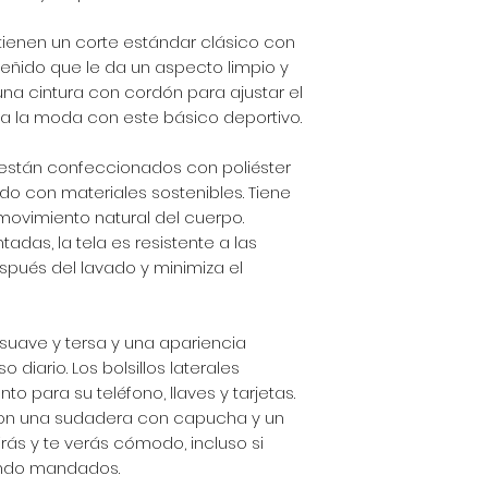
tienen un corte estándar clásico con
ceñido que le da un aspecto limpio y
y una cintura con cordón para ajustar el
 a la moda con este básico deportivo.
 están confeccionados con poliéster
do con materiales sostenibles. Tiene
 movimiento natural del cuerpo.
adas, la tela es resistente a las
spués del lavado y minimiza el
 suave y tersa y una apariencia
o diario. Los bolsillos laterales
o para su teléfono, llaves y tarjetas.
on una sudadera con capucha y un
irás y te verás cómodo, incluso si
endo mandados.