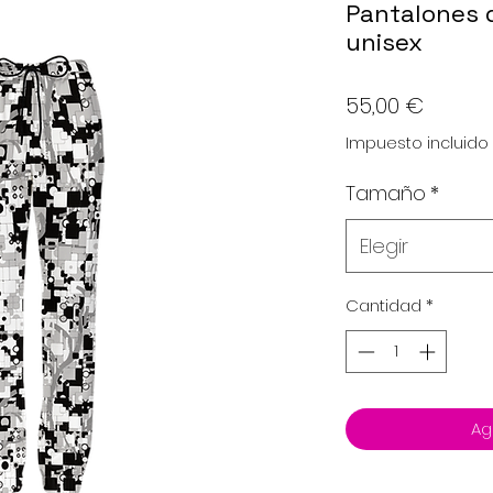
Pantalones 
unisex
Precio
55,00 €
Impuesto incluido
Tamaño
*
Elegir
Cantidad
*
Ag