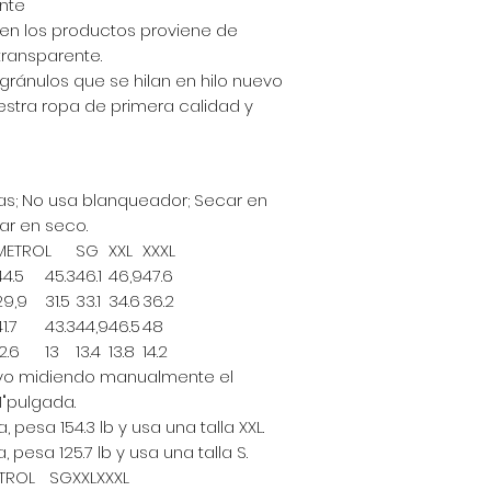
nte
do en los productos proviene de
transparente.
 gránulos que se hilan en hilo nuevo
estra ropa de primera calidad y
as; No usa blanqueador; Secar en
ar en seco.
METRO
L
SG
XXL
XXXL
44.5
45.3
46.1
46,9
47.6
29,9
31.5
33.1
34.6
36.2
1.7
43.3
44,9
46.5
48
2.6
13
13.4
13.8
14.2
uvo midiendo manualmente el
1"pulgada.
, pesa 154.3 lb y usa una talla XXL.
, pesa 125.7 lb y usa una talla S.
TRO
L
SG
XXL
XXXL