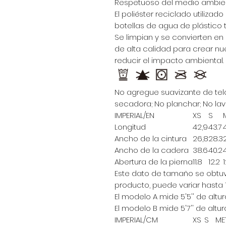
Respetuoso del medio ambie
El poliéster reciclado utiliza
botellas de agua de plástico 
Se limpian y se convierten en
de alta calidad para crear nu
reducir el impacto ambiental.
No agregue suavizante de tel
secadora; No planchar; No lav
IMPERIAL/EN
XS
S
Longitud
42,9
43.7
Ancho de la cintura
26,8
28.3
Ancho de la cadera
38.6
40.2
4
Abertura de la pierna
11.8
12.2
1
Este dato de tamaño se obt
producto, puede variar hasta 
El modelo A mide 5'5'' de altura
El modelo B mide 5'7'' de altura
IMPERIAL/CM
XS
S
ME