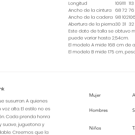
Longitud
109
111
113
Ancho de la cintura
68
72
76
Ancho de la cadera
98
102
10
Abertura de la pierna
30
31
32
Este dato de talla se obtuvo
puede variar hasta 2,54cm.
El modelo A mide 168 cm de alt
El modelo B mide 175 cm, pesa 
ink
Mujer
A
e susurran. A quienes
voz alta. El estilo no es
Hombres
S
ón. Cada prenda honra
 y suave, juguetona y
Niños
T
vidable. Creemos que la