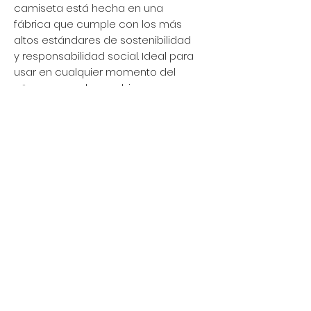
camiseta está hecha en una
fábrica que cumple con los más
altos estándares de sostenibilidad
y responsabilidad social. Ideal para
usar en cualquier momento del
año y se puede combinar con
cualquier prenda de vestir.
Política de privacidad
Mujer
Hombres
Política de devoluciones
Niños
Términos y condiciones
Sostenibilidad
About Us
Política de envío