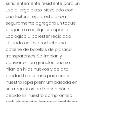
suficientemente resistente para un
uso a largo plazo. Mezclado con
una textura tejida, esta pieza
seguramente agregará un toque
elegante a cualquier espacio.
Ecológico El poliéster reciclado
utilizado en los productos se
obtiene de botellas de plástico
transparentes. Se limpian y
convierten en gránulos que se
hilan en hilos nuevos y de alta
calidad. Lo usamos para crear
nuestra ropa premium basada en
sus requisitos de fabricación a
pedido. Es nuestro compromiso
reducir nuestro impacto ambiental.
No agregar suavizante de telas; No
usar lejía; Secar en secadora; No
planchar; No lavar en seco.