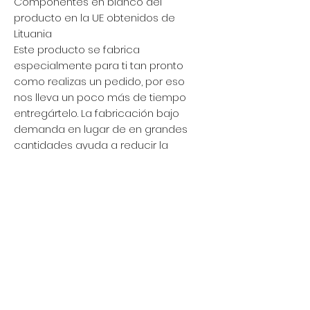
Componentes en blanco del
producto en la UE obtenidos de
Lituania
Este producto se fabrica
especialmente para ti tan pronto
como realizas un pedido, por eso
nos lleva un poco más de tiempo
entregártelo. La fabricación bajo
demanda en lugar de en grandes
cantidades ayuda a reducir la
sobreproducción, ¡así que gracias
por tomar decisiones de compra
conscientes!
Política de privacidad
Mujer