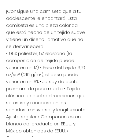
¡Consigue una camiseta que a tu
adolescente le encantará! Esta
camiseta es una pieza colorida
que está hecha de un tejido suave
y tiene un diseño llamativo que no
se desvanecerá.
• 95% poliéster, 5% elastano (la
composición del tejido puede
variar en un 1%) • Peso del tejido: 6,19
oz/yd² (210 g/m²), el peso puede
variar en un 5% • Jersey de punto
premium de peso medio • Tejido
elástico en cuatro direcciones que
se estira y recupera en los
sentidos transversal y longitudinal •
Ajuste regular • Componentes en
blanco del producto en EE.UU. y
México obtenidos de EE.UU. •